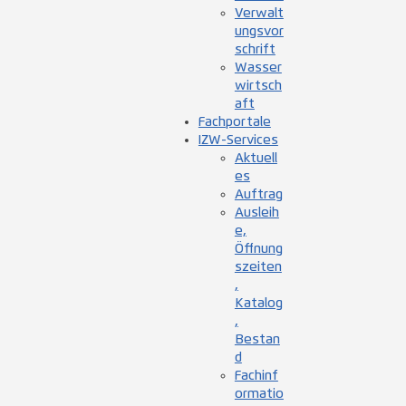
Verwalt
ungsvor
schrift
Wasser
wirtsch
aft
Fachportale
IZW-Services
Aktuell
es
Auftrag
Ausleih
e,
Öffnung
szeiten
,
Katalog
,
Bestan
d
Fachinf
ormatio