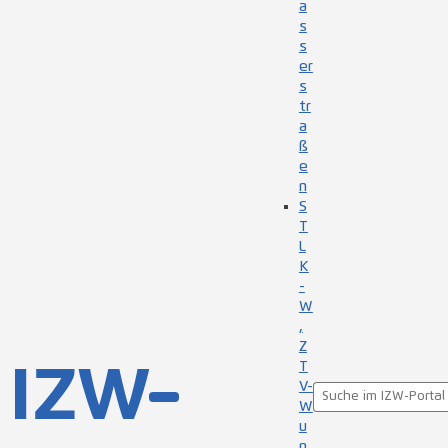
a
s
s
er
s
tr
a
ß
e
n
S
T
L
K
-
W
,
Z
T
V-
W
u
n