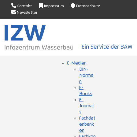
Kontakt
Impressum
Datenschutz
Newsletter
Ein Service der BAW
E-Medien
DIN-
Norme
n
E-
Books
E-
Journal
s
Fachdat
enbank
en
Fachkon