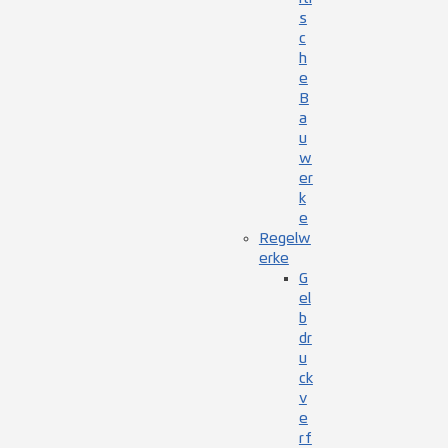
s
c
h
e
B
a
u
w
er
k
e
Regelw
erke
G
el
b
dr
u
ck
v
e
rf