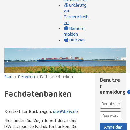
Erklärung
zur
Barrierefreih
eit
Barriere
melden
Drucken
Start
E-Medien
Fachdatenbanken
Benutze
r­
anmeldung
Fachdatenbanken
Kontakt für Rückfragen:
izw@baw.de
Hier finden Sie Zugriffe auf durch das
IZW lizensierte Fachdatenbanken. Die
Anmelden