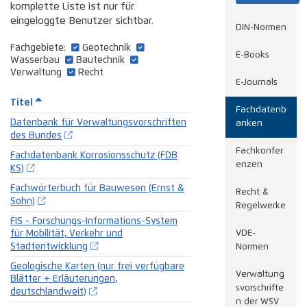
komplette Liste ist nur für
eingeloggte Benutzer sichtbar.
DIN-Normen
Fachgebiete:
Geotechnik
E-Books
Wasserbau
Bautechnik
Verwaltung
Recht
E-Journals
Titel
Fachdatenb
Datenbank für Verwaltungsvorschriften
anken
des Bundes
Fachkonfer
Fachdatenbank Korrosionsschutz (FDB
enzen
KS)
Fachwörterbuch für Bauwesen (Ernst &
Recht &
Sohn)
Regelwerke
FIS - Forschungs-Informations-System
für Mobilität, Verkehr und
VDE-
Stadtentwicklung
Normen
Geologische Karten (nur frei verfügbare
Verwaltung
Blätter + Erläuterungen,
svorschrifte
deutschlandweit)
n der WSV