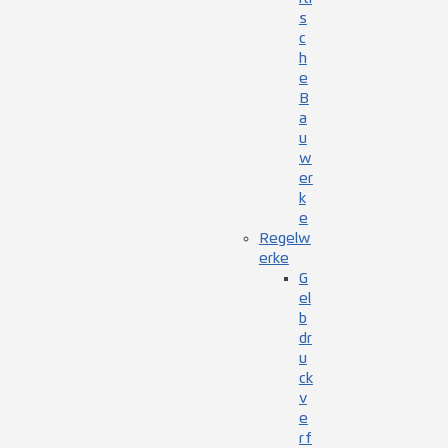
s
c
h
e
B
a
u
w
er
k
e
Regelw
erke
G
el
b
dr
u
ck
v
e
rf