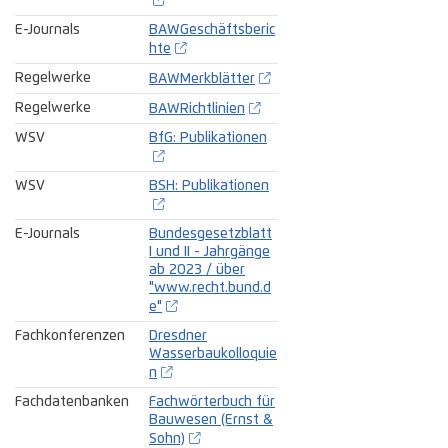
E-Journals
BAWGeschäftsberic
hte
Regelwerke
BAWMerkblätter
Regelwerke
BAWRichtlinien
WSV
BfG: Publikationen
WSV
BSH: Publikationen
E-Journals
Bundesgesetzblatt
I und II - Jahrgänge
ab 2023 / über
"www.recht.bund.d
e"
Fachkonferenzen
Dresdner
Wasserbaukolloquie
n
Fachdatenbanken
Fachwörterbuch für
Bauwesen (Ernst &
Sohn)