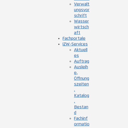
Verwalt
ungsvor
schrift
Wasser
wirtsch
aft
Fachportale
IZW-Services
Aktuell
es
Auftrag
Ausleih
e,
Öffnung
szeiten
,
Katalog
,
Bestan
d
Fachinf
ormatio