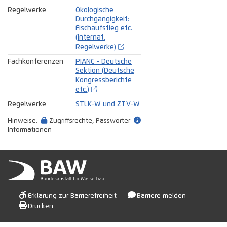
Regelwerke
Ökologische
Durchgängigkeit:
Fischaufstieg etc.
(Internat.
Regelwerke)
Fachkonferenzen
PIANC - Deutsche
Sektion (Deutsche
Kongressberichte
etc.)
Regelwerke
STLK-W und ZTV-W
Hinweise:
Zugriffsrechte, Passwörter
Informationen
Erklärung zur Barrierefreiheit
Barriere melden
Drucken