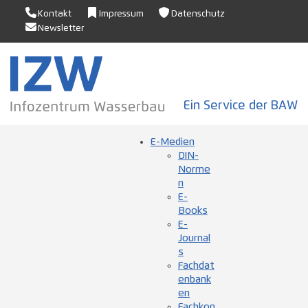
Kontakt
Impressum
Datenschutz
Newsletter
Ein Service der BAW
E-Medien
DIN-
Norme
n
E-
Books
E-
Journal
s
Fachdat
enbank
en
Fachkon