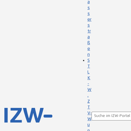
a
s
s
er
s
tr
a
ß
e
n
S
T
L
K
-
W
,
Z
T
V-
W
u
n