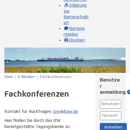
Erklärung
zur
Barrierefreih
eit
Barriere
melden
Drucken
Start
E-Medien
Fachkonferenzen
Benutze
r­
anmeldung
Fachkonferenzen
Kontakt für Rückfragen:
izw@baw.de
Hier finden Sie durch das IZW
bereitgestellte Tagungsbände zu
Anmelden