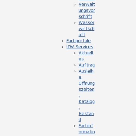
Verwalt
ungsvor
schrift
Wasser
wirtsch
aft
Fachportale
IZW-Services
Aktuell
es
Auftrag
Ausleih
e,
Öffnung
szeiten
,
Katalog
,
Bestan
d
Fachinf
ormatio