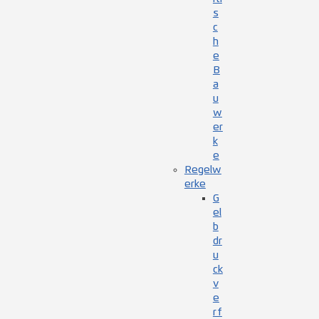
s
c
h
e
B
a
u
w
er
k
e
Regelw
erke
G
el
b
dr
u
ck
v
e
rf