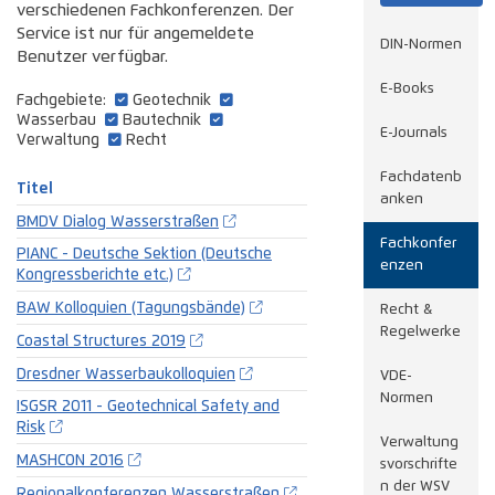
verschiedenen Fachkonferenzen. Der
Service ist nur für angemeldete
DIN-Normen
Benutzer verfügbar.
E-Books
Fachgebiete:
Geotechnik
Wasserbau
Bautechnik
E-Journals
Verwaltung
Recht
Fachdatenb
Titel
anken
BMDV Dialog Wasserstraßen
Fachkonfer
PIANC - Deutsche Sektion (Deutsche
enzen
Kongressberichte etc.)
BAW Kolloquien (Tagungsbände)
Recht &
Regelwerke
Coastal Structures 2019
Dresdner Wasserbaukolloquien
VDE-
Normen
ISGSR 2011 - Geotechnical Safety and
Risk
Verwaltung
MASHCON 2016
svorschrifte
n der WSV
Regionalkonferenzen Wasserstraßen