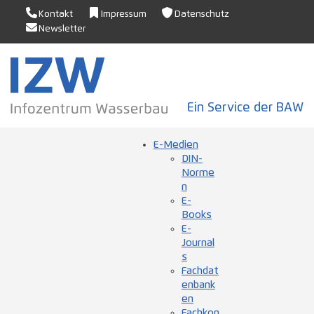
Kontakt
Impressum
Datenschutz
Newsletter
Ein Service der BAW
E-Medien
DIN-
Norme
n
E-
Books
E-
Journal
s
Fachdat
enbank
en
Fachkon