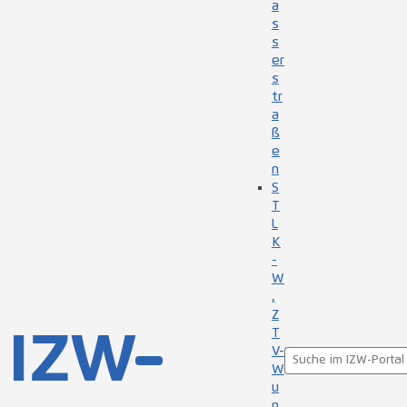
a
s
s
er
s
tr
a
ß
e
n
S
T
L
K
-
W
,
Z
T
V-
W
u
n